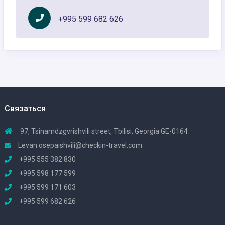
+995 599 682 626
Связаться
97, Tsinamdzgvrishvili street, Tbilisi, Georgia GE-0164
Levan.osepaishvili@checkin-travel.com
+995 555 382 830
+995 598 177 599
+995 599 171 603
+995 599 682 626