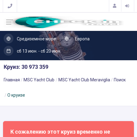
Средиземное море
Европа
сб 13 июн. - сб 20 июн.
Круиз: 30 973 359
Главная
MSC Yacht Club
MSC Yacht Club Meraviglia
Поиск
О круизе
К сожалению этот круиз временно не