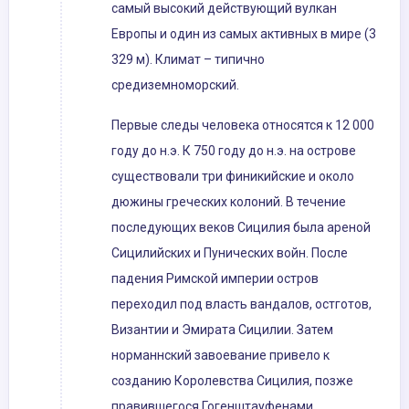
самый высокий действующий вулкан
Европы и один из самых активных в мире (3
329 м). Климат – типично
средиземноморский.
Первые следы человека относятся к 12 000
году до н.э. К 750 году до н.э. на острове
существовали три финикийские и около
дюжины греческих колоний. В течение
последующих веков Сицилия была ареной
Сицилийских и Пунических войн. После
падения Римской империи остров
переходил под власть вандалов, остготов,
Византии и Эмирата Сицилии. Затем
норманнский завоевание привело к
созданию Королевства Сицилия, позже
правившегося Гогенштауфенами,