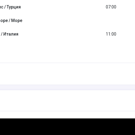
с / Турция
07:00
оре / Море
 / Италия
11:00