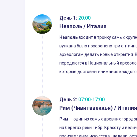
День 1:
20:00
Неаполь / Италия
Неаполь
входит в тройку самых крупн
вулкана было похоронено три античны
археологам делать новые открытия. 
передаются в Национальный археолог
которые достойны внимания каждого т
День 2:
07:00-17:00
Рим (Чивитавеккья) / Италия
Рим
— один из самых древних городов
на берегах реки Тибр. Красоту и вел
произведение искусства, шедевр, ос