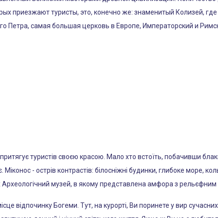
орых приезжают туристы, это, конечно же: знаменитый Колизей, гд
го Петра, самая большая церковь в Европе, Императорский и Рим
 притягує туристів своєю красою. Мало хто встоїть, побачивши блак
. Міконос - острів контрастів: білосніжні будинки, глибоке море, кол
их Археологічний музей, в якому представлена ​​амфора з рельєфни
ісце відпочинку Богеми. Тут, на курорті, Ви поринете у вир сучасни