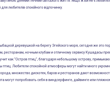
утиною денний і нічний світського життя. Якщо ж Ви не є любител
і для любителів спокійного відпочинку.
ыбацкой деревушкой на берегу Эгейского моря, сегодня же это по
м, ресторанам, ночным клубам и отличному сервису Кушадасы прев
вучит как "Остров птиц", благодаря небольшому острову, примыка
ы птиц. Любители спокойной атмосферы могут найти много укромны
города, множество дискотек, баров и ресторанов дают возможност
а могут попробовать себя в виндсерфинге, дайвинге или пляжно