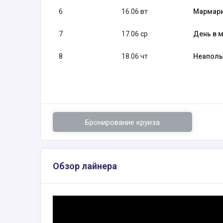
6
16.06 вт
Мармари
7
17.06 ср
День в м
8
18.06 чт
Неаполь
Бронирование круиза
Обзор лайнера