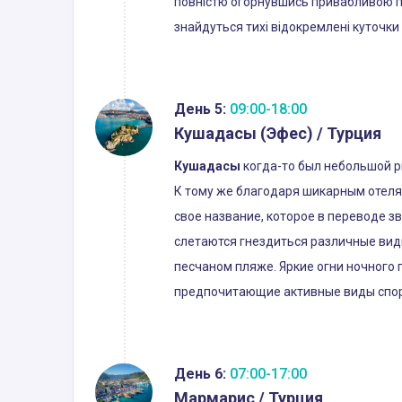
повністю огорнувшись привабливою пав
знайдуться тихі відокремлені куточки 
День 5:
09:00-18:00
Кушадасы (Эфес) / Турция
Кушадасы
когда-то был небольшой р
К тому же благодаря шикарным отеля
свое название, которое в переводе з
слетаются гнездиться различные вид
песчаном пляже. Яркие огни ночного 
предпочитающие активные виды спорт
День 6:
07:00-17:00
Мармарис / Турция