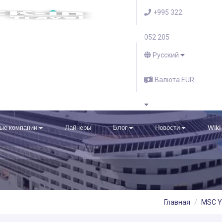
+995 322
052 205
Русский
Валюта EUR
ые компании
Лайнеры
Блог
Новости
Wiki
Главная
MSC Y