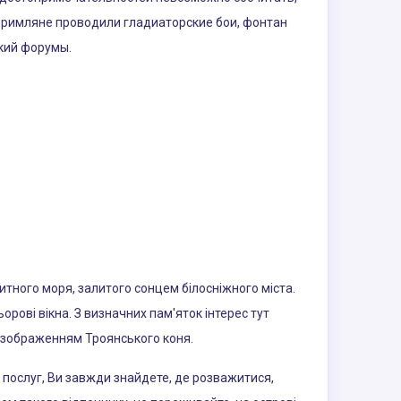
е римляне проводили гладиаторские бои, фонтан
ский форумы.
итного моря, залитого сонцем білосніжного міста.
ьорові вікна. З визначних пам'яток інтерес тут
м зображенням Троянського коня.
х послуг, Ви завжди знайдете, де розважитися,