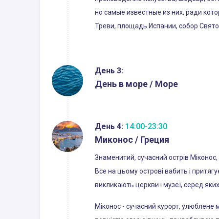
но самые известные из них, ради кот
Треви, площадь Испании, собор Свято
День 3:
День в море / Море
День 4:
14:00-23:30
Миконос / Греция
Знаменитий, сучасний острів Міконос,
Все на цьому острові вабить і притягує
викликають церкви і музеї, серед як
Міконос - сучасний курорт, улюблене м