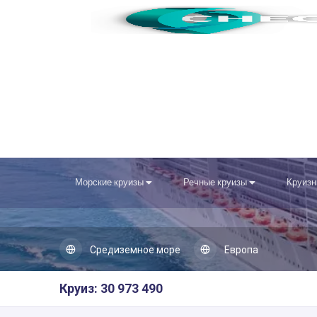
Морские круизы
Речные круизы
Круизн
Средиземное море
Европа
Круиз: 30 973 490