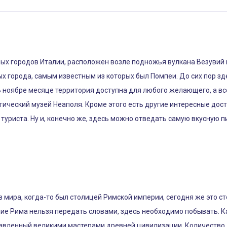
ых городов Италии, расположен возле подножья вулкана Везувий на
х города, самым известным из которых был Помпеи. До сих пор зд
В ноябре месяце территория доступна для любого желающего, а в
ический музей Неаполя. Кроме этого есть другие интересные дос
уриста. Ну и, конечно же, здесь можно отведать самую вкусную пи
 мира, когда-то был столицей Римской империи, сегодня же это с
ичие Рима нельзя передать словами, здесь необходимо побывать. К
тавленный великими мастерами древней цивилизации. Количество