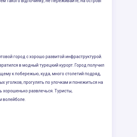
ем такого відпочинку, не переживайте, на острові
ртовой город с хорошо развитой инфраструктурой.
ратился в модный турецкий курорт. Город получил
ющему к побережью, куда, много столетий подряд,
х уголков, прогулять по улочкам и понежиться на
ь хорошенько развлечься. Туристы,
м волейболе.