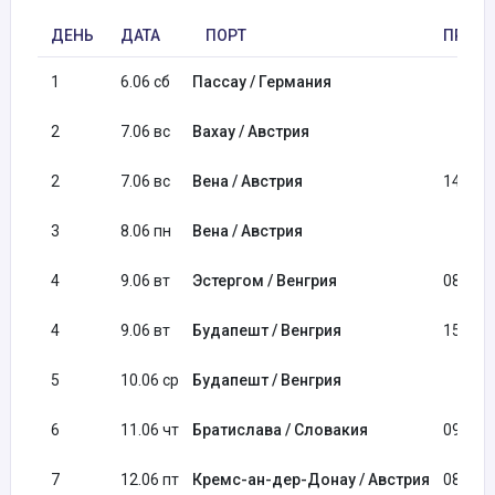
ДЕНЬ
ДАТА
ПОРТ
ПРИБ
1
6.06 сб
Пассау / Германия
2
7.06 вс
Вахау / Австрия
2
7.06 вс
Вена / Австрия
14:00
3
8.06 пн
Вена / Австрия
4
9.06 вт
Эстергом / Венгрия
08:00
4
9.06 вт
Будапешт / Венгрия
15:00
5
10.06 ср
Будапешт / Венгрия
6
11.06 чт
Братислава / Словакия
09:00
7
12.06 пт
Кремс-ан-дер-Донау / Австрия
08:00