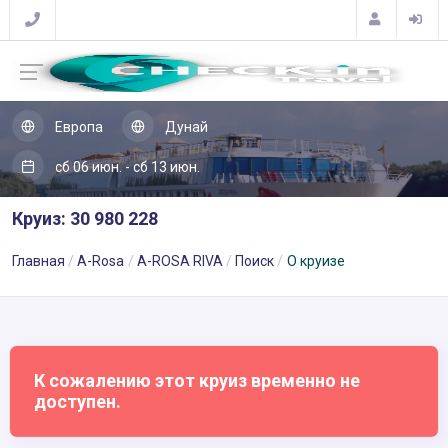
Европа
Дунай
сб 06 июн. - сб 13 июн.
Круиз: 30 980 228
Главная
A-Rosa
A-ROSA RIVA
Поиск
О круизе
К сожалению этот круиз временно не
доступен.