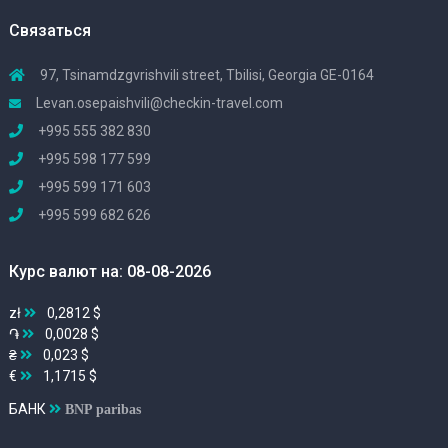
Связаться
97, Tsinamdzgvrishvili street, Tbilisi, Georgia GE-0164
Levan.osepaishvili@checkin-travel.com
+995 555 382 830
+995 598 177 599
+995 599 171 603
+995 599 682 626
Курс валют на: 08-08-2026
zł
0,2812 $
֏
0,0028 $
₴
0,023 $
€
1,1715 $
БАНК
BNP paribas