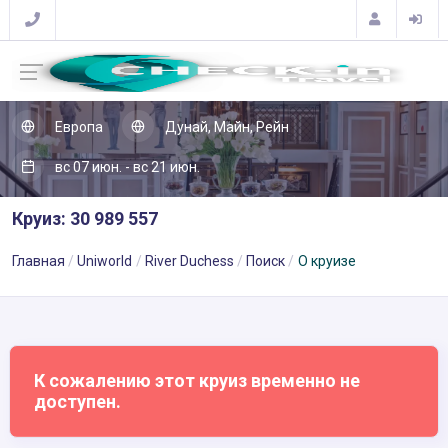
Европа
Дунай, Майн, Рейн
вс 07 июн. - вс 21 июн.
Круиз: 30 989 557
Главная
Uniworld
River Duchess
Поиск
О круизе
К сожалению этот круиз временно не
доступен.