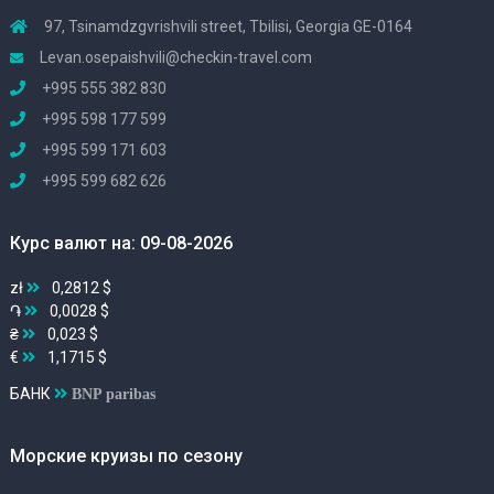
97, Tsinamdzgvrishvili street, Tbilisi, Georgia GE-0164
Levan.osepaishvili@checkin-travel.com
+995 555 382 830
+995 598 177 599
+995 599 171 603
+995 599 682 626
Курс валют на: 09-08-2026
zł
0,2812 $
֏
0,0028 $
₴
0,023 $
€
1,1715 $
БАНК
BNP paribas
Морские круизы по сезону