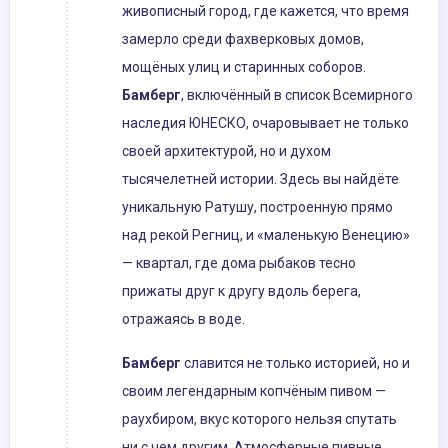
живописный город, где кажется, что время
замерло среди фахверковых домов,
мощёных улиц и старинных соборов.
Бамберг
, включённый в список Всемирного
наследия ЮНЕСКО, очаровывает не только
своей архитектурой, но и духом
тысячелетней истории. Здесь вы найдёте
уникальную Ратушу, построенную прямо
над рекой Регниц, и «маленькую Венецию»
— квартал, где дома рыбаков тесно
прижаты друг к другу вдоль берега,
отражаясь в воде.
Бамберг
славится не только историей, но и
своим легендарным копчёным пивом —
раухбиром, вкус которого нельзя спутать
ни с чем другим. Атмосферные пивные