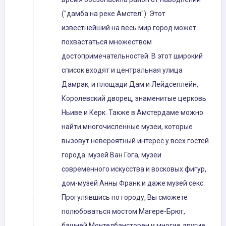
("дамба на реке Амстел"). Этот
известнейший на весь мир город может
похвастаться множеством
достопримечательностей. В этот широкий
список входят и центральная улица
Дамрак, и площади Дам и Лейдсеплейн,
Королевский дворец, знаменитые церковь
Ньиве и Керк. Также в Амстердаме можно
найти многочисленные музеи, которые
вызовут невероятный интерес у всех гостей
города: музей Ван Гога, музеи
современного искусства и восковых фигур,
дом-музей Анны Франк и даже музей секс.
Прогулявшись по городу, Вы сможете
полюбоваться мостом Магере-Брюг,
башней Монтелбансторен и многие другие.