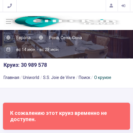
Европа
Рона, Сена, Сона
вс 14 июн. - вс 28 июн.
Круиз: 30 989 578
Главная
Uniworld
S.S. Joie de Vivre
Поиск
О круизе
К сожалению этот круиз временно не
доступен.