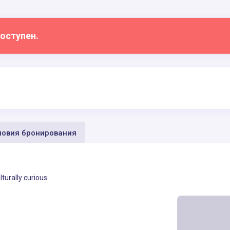
оступен.
овия бронирования
turally curious.