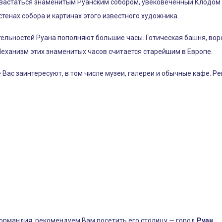
вастаться знаменитым Руанским собором, увековеченный Клодом М
 стенах собора и картинах этого известного художника.
льностей Руана пополняют большие часы. Готическая башня, ворот
Механизм этих знаменитых часов считается старейшим в Европе.
е Вас заинтересуют, в том числе музеи, галереи и обычные кафе. 
ормандия, рекомендуем Вам посетить его столицу — город
Руан
.