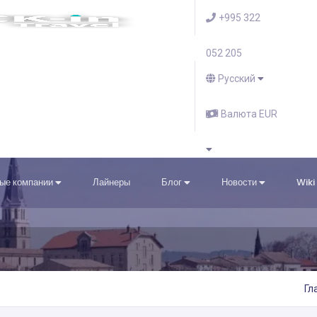
+995 322
052 205
Русский
Валюта EUR
ые компании
Лайнеры
Блог
Новости
Wiki
Гл