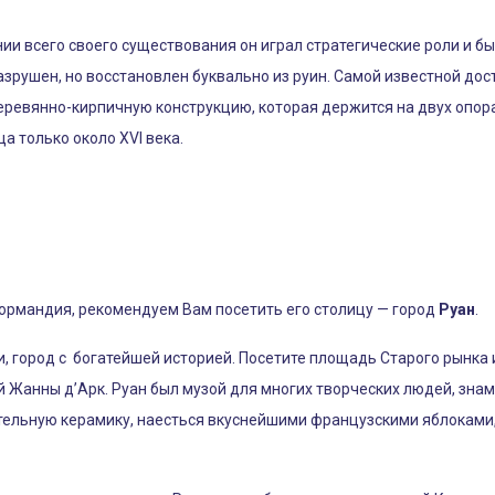
ии всего своего существования он играл стратегические роли и б
азрушен, но восстановлен буквально из руин. Самой известной д
еревянно-кирпичную конструкцию, которая держится на двух опора
ца только около XVI века.
ормандия, рекомендуем Вам посетить его столицу — город
Руан
.
город с богатейшей историей. Посетите площадь Старого рынка и
 Жанны д’Арк. Руан был музой для многих творческих людей, знам
тельную керамику, наесться вкуснейшими французскими яблоками, 