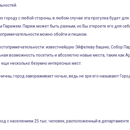
ьностей.
о городу с любой стороны, в любом случае эта прогулка будет для
 Парижем. Париж может быть разным, но Вы откроете его для себя
стопримечательности можно обойти и пешком.
остопримечательности: известнейшую Эйфелеву башню, Собор Пар
ельная возможность посетить и абсолютно новые места, такие как 
и еще несколько безумно интересных мест.
ничны, город завораживает ночью, ведь не зря его называют Горо
д с населением 25 тыс. человек, расположенный в департаменте 