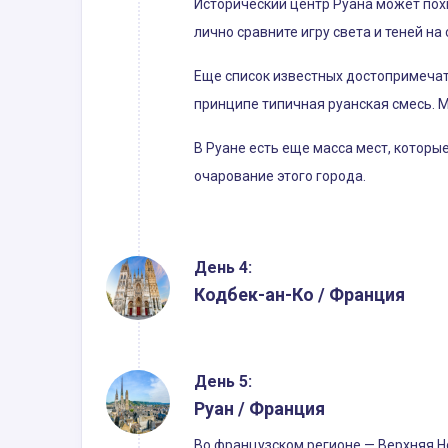
Исторический центр Руана может пох
лично сравните игру света и теней на
Еще список известных достопримечате
принципе типичная руанская смесь. 
В Руане есть еще масса мест, которы
очарование этого города.
День 4:
Кодбек-ан-Ко / Франция
День 5:
Руан / Франция
Во французском регионе — Верхняя Н