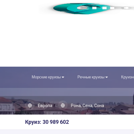
Морские круизы
Речные круизы
Круизн
Европа
Рона, Сена, Сона
Круиз: 30 989 602