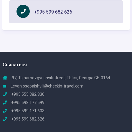
+995 599 682 626
Связаться
97, Tsinamdzgvrishvili street, Tbilisi, Georgia GE-0164
Levan.osepaishvili@checkin-travel.com
+995 555 382 830
+995 598 177 599
+995 599 171 603
+995 599 682 626