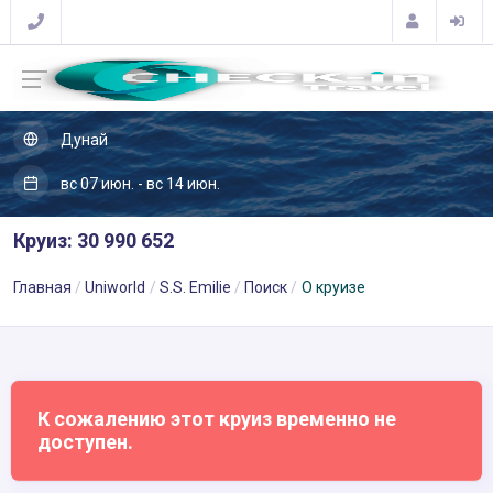
Дунай
вс 07 июн. - вс 14 июн.
Круиз: 30 990 652
Главная
Uniworld
S.S. Emilie
Поиск
О круизе
К сожалению этот круиз временно не
доступен.