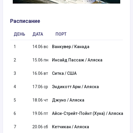
Расписание
ДЕНЬ
ДАТА
ПОРТ
ПР
1
14.06 вс
Ванкувер / Канада
2
15.06 пн
Инсайд Пассаж / Аляска
3
16.06 вт
Ситка / США
10:
4
17.06 ср
Эндикотт Арм / Аляска
06:
5
18.06 чт
Джуно / Аляска
13:
6
19.06 пт
Айси-Стрейт-Пойнт (Хуна) / Аляска
07:
7
20.06 сб
Кетчикан / Аляска
10: