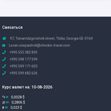
Связаться
97, Tsinamdzgvrishvili street, Tbilisi, Georgia GE-0164
Levan.osepaishvili@checkin-travel.com
+995 555 382 830
+995 598 177 599
+995 599 171 603
+995 599 682 626
Курс валют на: 10-08-2026
֏
0,0028 $
zł
0,2806 $
₴
0,023 $