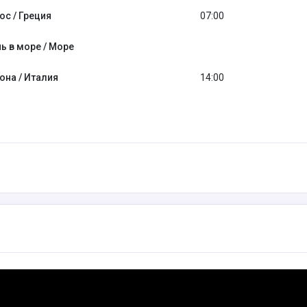
ос / Греция
07:00
ь в море / Море
она / Италия
14:00