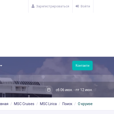
Зарегистрироваться
Войти
Контакти
сб 06 июн. - пт 12 июн.
авная
MSC Cruises
MSC Lirica
Поиск
О круизе