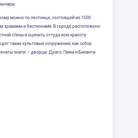
янычары.
рому можно по лестнице, состоящей из 1500
и храмами и бастионами. В городе расположено
тной стены и оценить оттуда всю красоту
одят такие культовые сооружения, как собор
пенаты знати — дворцы: Драго, Пима и Бизанти.