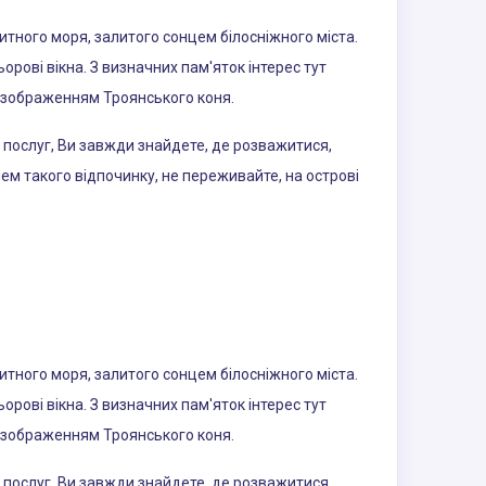
итного моря, залитого сонцем білосніжного міста.
ьорові вікна. З визначних пам'яток інтерес тут
м зображенням Троянського коня.
х послуг, Ви завжди знайдете, де розважитися,
ем такого відпочинку, не переживайте, на острові
итного моря, залитого сонцем білосніжного міста.
ьорові вікна. З визначних пам'яток інтерес тут
м зображенням Троянського коня.
х послуг, Ви завжди знайдете, де розважитися,