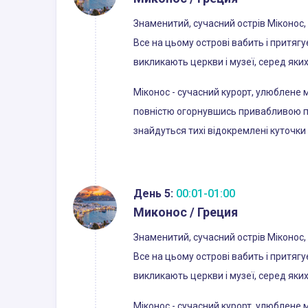
Знаменитий, сучасний острів Міконос,
Все на цьому острові вабить і притягує
викликають церкви і музеї, серед як
Міконос - сучасний курорт, улюблене м
повністю огорнувшись привабливою пав
знайдуться тихі відокремлені куточки 
День 5:
00:01-01:00
Миконос / Греция
Знаменитий, сучасний острів Міконос,
Все на цьому острові вабить і притягує
викликають церкви і музеї, серед як
Міконос - сучасний курорт, улюблене м