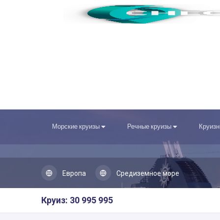
Морские круизы
Речные круизы
Круизн
Европа
Средиземное море
Круиз: 30 995 995