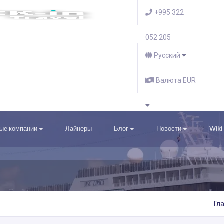
+995 322
052 205
Русский
Валюта EUR
ые компании
Лайнеры
Блог
Новости
Wiki
Гл