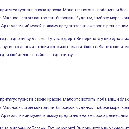
 притягує туристів своєю красою. Мало хто встоїть, побачивши блак
. Міконос - острів контрастів: білосніжні будинки, глибоке море, кол
их Археологічний музей, в якому представлена ​​амфора з рельєфни
ісце відпочинку Богеми. Тут, на курорті, Ви поринете у вир сучасни
утиною денний і нічний світського життя. Якщо ж Ви не є любител
і для любителів спокійного відпочинку.
 притягує туристів своєю красою. Мало хто встоїть, побачивши блак
. Міконос - острів контрастів: білосніжні будинки, глибоке море, кол
их Археологічний музей, в якому представлена ​​амфора з рельєфни
ісце відпочинку Богеми. Тут, на курорті, Ви поринете у вир сучасни