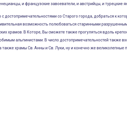
нецианцы, и французские завоеватели, и австрийцы, и турецкие 
 с достопримечательностями со Старого города, добраться к кото
 удивительная возможность полюбоваться старинными разрушенным
их храмов. В Которе, Вы сможете также прогуляться вдоль крепос
 любимым альпинистами. В число достопримечательностей также вх
а также храмы Св. Анны и Св. Луки, ну и конечно же великолепные 