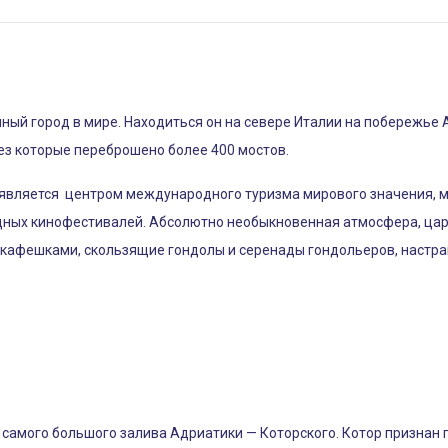
ный город в мире. Находиться он на севере Италии на побережье 
ез которые переброшено более 400 мостов.
 является центром международного туризма мирового значения, 
ных кинофестивалей. Абсолютно необыкновенная атмосфера, царящ
 кафешками, скользящие гондолы и серенады гондольеров, настра
 самого большого залива Адриатики — Которского. Котор признан