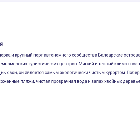
я
орка и крупный порт автономного сообщества Балеарские острова.
мноморских туристических центров. Мягкий и теплый климат позво
дных зон, он является самым экологически чистым курортом. Побе
хоженные пляжи, чистая прозрачная вода и запах хвойных деревье