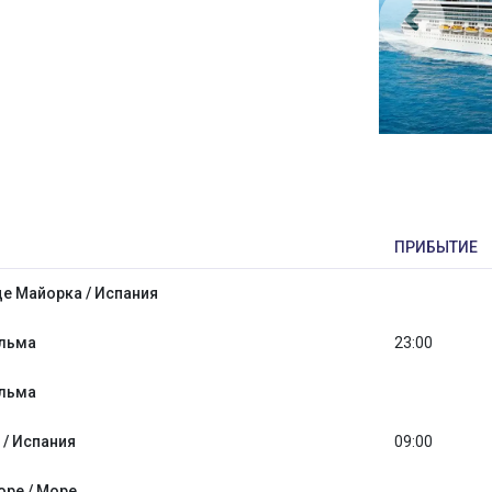
ПРИБЫТИЕ
е Майорка / Испания
альма
23:00
альма
 / Испания
09:00
оре / Море