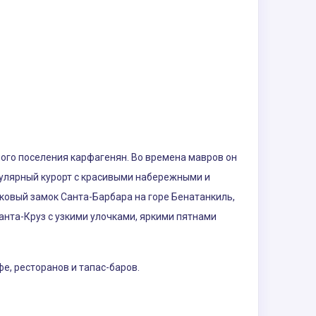
ного поселения карфагенян. Во времена мавров он
пулярный курорт с красивыми набережными и
ковый замок Санта-Барбара на горе Бенатанкиль,
нта-Круз с узкими улочками, яркими пятнами
е, ресторанов и тапас-баров.