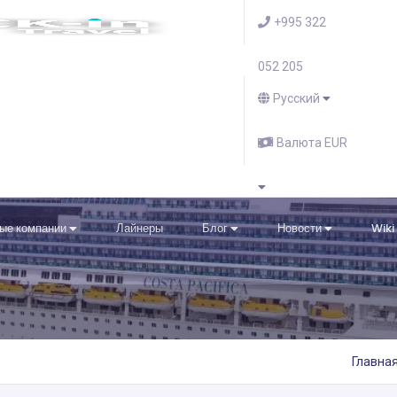
+995 322
052 205
Русский
Валюта EUR
ые компании
Лайнеры
Блог
Новости
Wiki
Главна