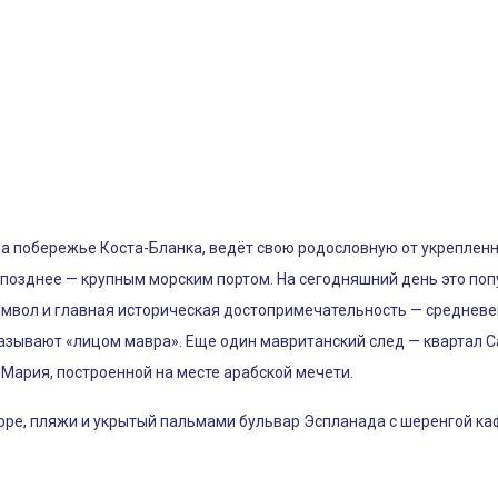
 на побережье Коста-Бланка, ведёт свою родословную от укреплен
позднее — крупным морским портом. На сегодняшний день это по
имвол и главная историческая достопримечательность — средневе
азывают «лицом мавра». Еще один мавританский след — квартал Са
Мария, построенной на месте арабской мечети.
море, пляжи и укрытый пальмами бульвар Эспланада с шеренгой каф