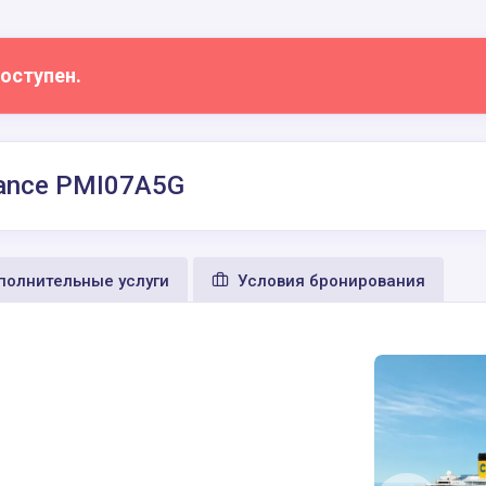
оступен.
 France PMI07A5G
олнительные услуги
Условия бронирования