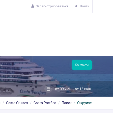
Зарегистрироваться
Войти
Контакти
вт 09 июн. - вт 16 июн.
я
Costa Cruises
Costa Pacifica
Поиск
О круизе