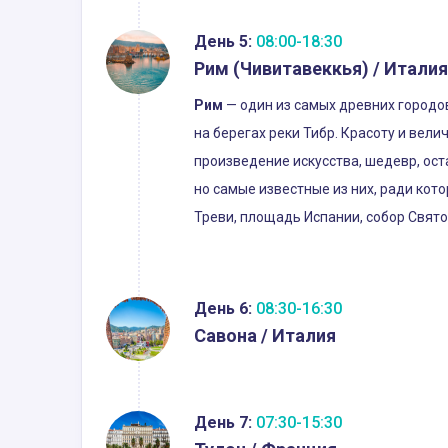
День 5:
08:00-18:30
Рим (Чивитавеккья) / Италия
Рим
— один из самых древних городов
на берегах реки Тибр. Красоту и вел
произведение искусства, шедевр, ос
но самые известные из них, ради кот
Треви, площадь Испании, собор Свято
День 6:
08:30-16:30
Савона / Италия
День 7:
07:30-15:30