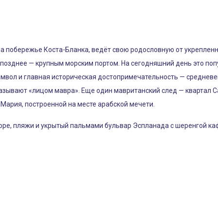
 на побережье Коста-Бланка, ведёт свою родословную от укреплен
позднее — крупным морским портом. На сегодняшний день это по
имвол и главная историческая достопримечательность — средневе
азывают «лицом мавра». Еще один мавританский след — квартал Са
Мария, построенной на месте арабской мечети.
море, пляжи и укрытый пальмами бульвар Эспланада с шеренгой каф