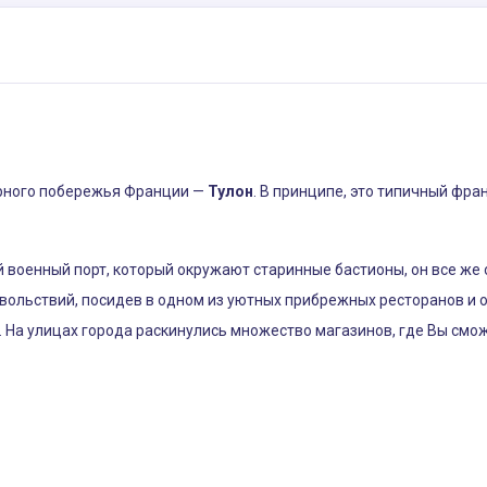
урного побережья Франции —
Тулон
. В принципе, это типичный фр
ий военный порт, который окружают старинные бастионы, он все ж
вольствий, посидев в одном из уютных прибрежных ресторанов и 
 На улицах города раскинулись множество магазинов, где Вы смо