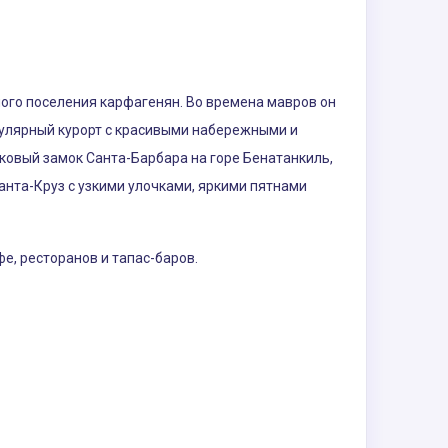
ного поселения карфагенян. Во времена мавров он
пулярный курорт с красивыми набережными и
ковый замок Санта-Барбара на горе Бенатанкиль,
нта-Круз с узкими улочками, яркими пятнами
е, ресторанов и тапас-баров.