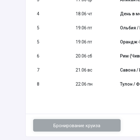
4
18.06 чт
День в м
5
19.06 пт
Ольбия /
5
19.06 пт
Орандж-
6
20.06 сб
Рим (Чив
7
21.06 вс
Савона /
8
22.06 пн
Тулон / 
Бронирование круиза