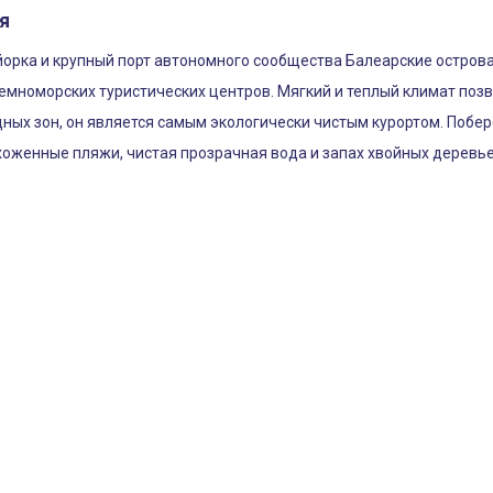
я
орка и крупный порт автономного сообщества Балеарские острова.
мноморских туристических центров. Мягкий и теплый климат позво
дных зон, он является самым экологически чистым курортом. Побе
хоженные пляжи, чистая прозрачная вода и запах хвойных деревье