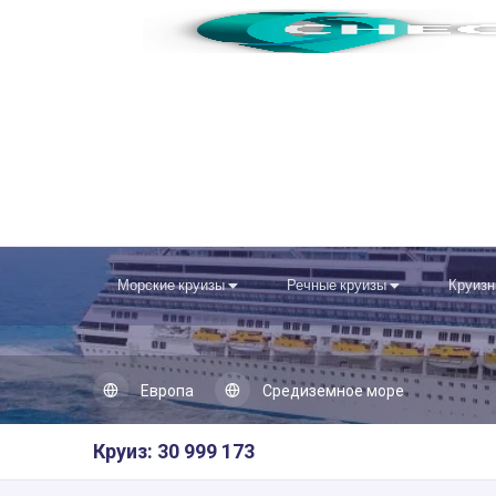
Морские круизы
Речные круизы
Круизн
Европа
Средиземное море
Круиз: 30 999 173