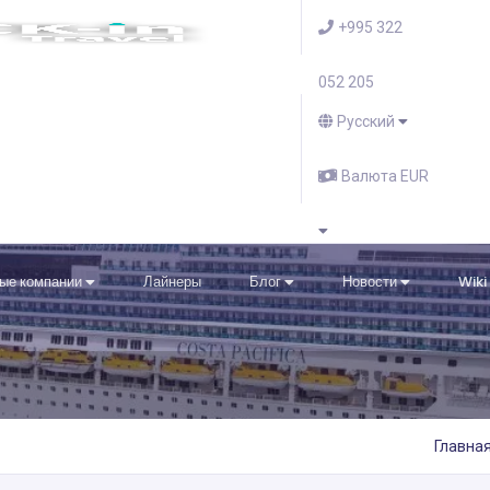
+995 322
052 205
Русский
Валюта EUR
ые компании
Лайнеры
Блог
Новости
Wiki
Главна