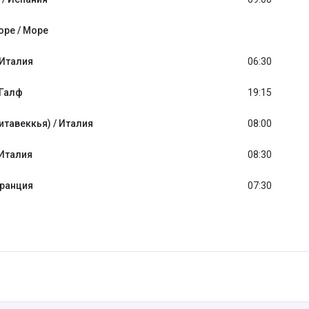
оре / Море
 Италия
06:30
Галф
19:15
итавеккья) / Италия
08:00
 Италия
08:30
Франция
07:30