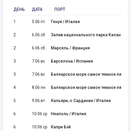
ДЕНЬ
ДАТА
ПОРТ
1
5.06 пт
Генуя / Италия
2
6.06 сб
Залив национального парка Каланки
2
6.06 сб
Марсель / Франция
3
7.06 вс
Барселона / Испания
3
7.06 вс
Балеарское море самое темное пятно
4
8.06 пн
Балеарское море самое темное пятно
5
9.06 вт
Кальяри, о.Сардиния / Италия
6
10.06 ср
Неаполь / Италия
6
10.06 ср
Капри Бэй