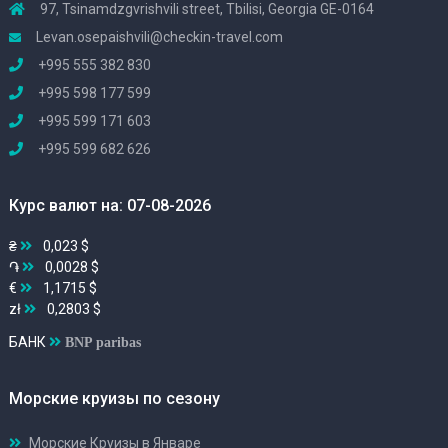
97, Tsinamdzgvrishvili street, Tbilisi, Georgia GE-0164
Levan.osepaishvili@checkin-travel.com
+995 555 382 830
+995 598 177 599
+995 599 171 603
+995 599 682 626
Курс валют на: 07-08-2026
₴
0,023 $
֏
0,0028 $
€
1,1715 $
zł
0,2803 $
БАНК
BNP paribas
Морские круизы по сезону
Морские Круизы в Январе